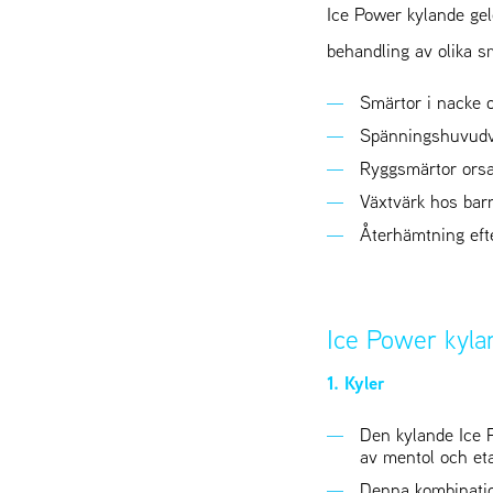
Ice Power kylande gel
behandling av olika s
Smärtor i nacke 
Spänningshuvudv
Ryggsmärtor ors
Växtvärk hos bar
Återhämtning eft
Ice Power kyla
1. Kyler
Den kylande Ice 
av mentol och et
Denna kombinatio