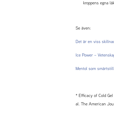
kroppens egna lä
Se även:
Det är en viss skillna
Ice Power – Vetenskap
Mentol som smärtstil
* Efficacy of Cold Ge
al. The American Jour