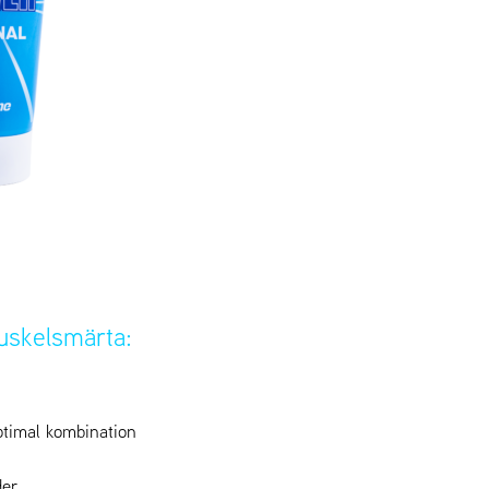
uskelsmärta:
ptimal kombination
er.