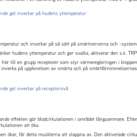
ande gel inverkar på hudens yttemperatur
mperatur och inverkar på så sätt på smärtnerverna och -system
änker hudens yttemperatur och ger svalka, aktiverar den s.k. TR
hör till en grupp receptorer som styr värmeregleringen i kroppe
 inverka på upplevelsen av smärta och på smärtförnimmelsernas 
nde gel inverkar på receptornivå
kande effekten gör blodcirkulationen i området långsammare. Efte
kulationen att öka.
nen ökar, får detta musklerna att slappna av. Den aktiverade cirk