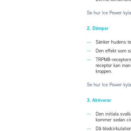
Se hur Ice Power kyl
2. Dämpar
Sänker hudens te
Den effekt som s
TRPM8-receptorn 
receptor kan man
kroppen.
Se hur Ice Power kyla
3. Aktiverar
Den initiala sval
kommer sedan cir
Då blodcirkulatio