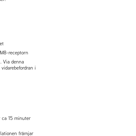
et
PM8-receptorn
n. Via denna
vidarebefordran i
r ca 15 minuter
ulationen främjar