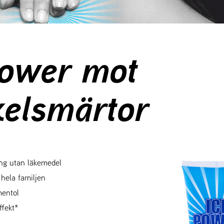
Power mot
elsmärtor
ing utan läkemedel
hela familjen
mentol
ffekt*