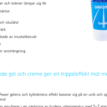
er och krämer lämpar sig för
märtor:
och skuldror
ärk
akade av muskelbesvär
n
er ansträngning
nde gel och creme ger en trippeleffekt mot m
Power gelens och kylkrämens effekt baserar sig på en unik och o
anol
n resulterar i en sänkning av hudens yttemperatur med 5–7 grad