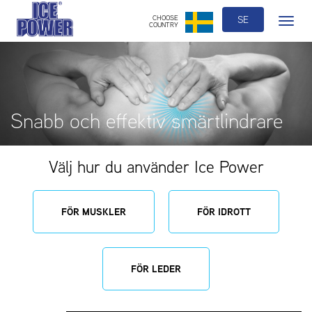
CHOOSE
SE
Toggle
COUNTRY
navigatio
Snabb och effektiv smärtlindrare
Välj hur du använder Ice Power
FÖR MUSKLER
FÖR IDROTT
FÖR LEDER