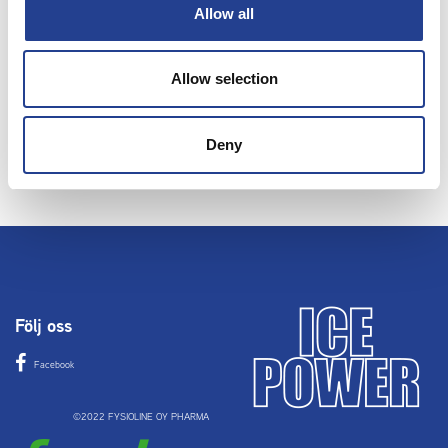
Allow all
Allow selection
Ice Power finns på samtliga
Deny
apotek
Följ oss
Facebook
©2022 FYSIOLINE OY PHARMA