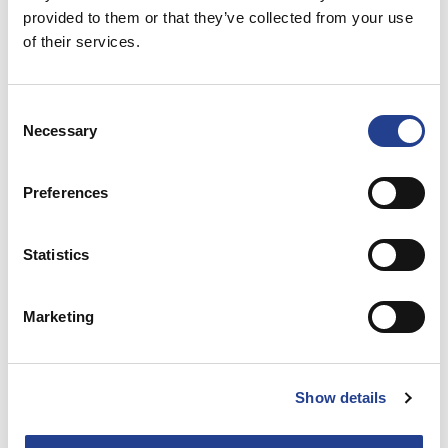
provided to them or that they’ve collected from your use
of their services.
1. Kyler
– ger en kontrollerad sänkning av hudens yttemperatur
2. Dämpar
– lindrar smärtkänslan
Consent
Necessary
Selection
3. Akitverar
– gelen ökar blodcirkulationen, effektiverar återhämtningen
och får musklerna att slappna av
Preferences
Statistics
Ice Power-serien innefattar en rejäl
mängd olika kylande/svalkande och
Marketing
vårdande produkter. Ice Power-
produkter tillverkas i Finland och är
CE-märkta, medicintekniska produkter.
Show details