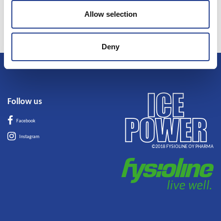
in sklepih, ki je na voljo brez recepta. Izid zdravljenja bo bistveno boljši, če
Allow selection
boste kombinirali uporabo gela, fizioterapije in analgetikov.
Deny
Follow us
Facebook
Instagram
©2018 FYSIOLINE OY PHARMA