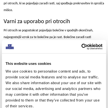
pri otrocih, ki se pojavljajo zaradi rasti, saj spodbuja prekrvavitev in sprošča
mišice.
Varni za uporabo pri otrocih
Pri otrocih se pogostokrat pojavljajo bolečine v spodnjih okončinah,
najpogostejši vzrok za te bolečine pa je rast. Bolečine zaradi rasti
povzročajo različna obdobja rasti kostnih in ostalih tkiv. Bolečine zaradi
rasti se običajno pojavljajo pri otrocih, starih od 3 do 12 let, in sicer zvečer
in ponoči. Bolečine zaradi rasti se večinoma pojavljajo v golenicah. Pri
This website uses cookies
otrocih se drugi simptomi ne pojavljajo, to stanje ni nevarno. Vendar pa je
We use cookies to personalise content and ads, to
bolečina pogostokrat tako močna, da se otrok ponoči zbuja. Hladilni gel Ice
provide social media features and to analyse our traffic.
Power lahko pomaga preprečevati in zdraviti bolečine zaradi rasti. Z
We also share information about your use of our site with
naravnima učinkovinama mentolom in esencialnimi olji pomaga
our social media, advertising and analytics partners who
zmanjševati bolečine, izboljšuje prekrvavitev na obolelem mestu in blaži
may combine it with other information that you’ve
mišično napetost. Zaradi hladilnega občutka na koži in v globljih tkivih tako
provided to them or that they’ve collected from your use
pomirja bolečine v nogah ter zmanjšuje stres, ki ga povzročajo bolečine.
of their services.