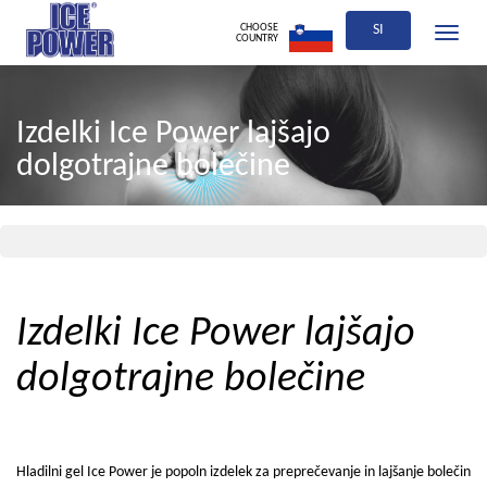
CHOOSE
SI
Toggle
COUNTRY
navigati
Izdelki Ice Power lajšajo
dolgotrajne bolečine
Izdelki Ice Power lajšajo
dolgotrajne bolečine
Hladilni gel Ice Power je popoln izdelek za preprečevanje in lajšanje bolečin