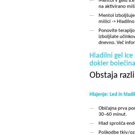
Mentol v gelu Ice
na aktivirano mi
Mentol izboljšuje
mišici -> Hladiln
Ponovite terapijo
izboljšate učinko
dnevno. Več info
Hladilni gel Ic
dokler bolečina
Obstaja raz
Hlajenje: Led in hlad
Običajna prva pom
30–60 minut.
Hlad sprošča end
Poškodbe tkiv/oze