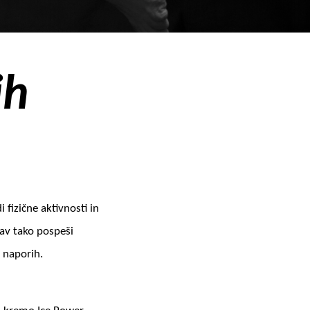
ih
 fizične aktivnosti in
rav tako pospeši
h naporih.