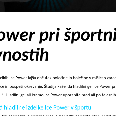
ower pri športn
vnostih
elkih Ice Power lajša občutek bolečine in bolečine v mišicah zaradi
ce in pospeši okrevanje. Študija kaže, da hladilni gel Ice Power p
*. Hladilni gel ali kremo Ice Power uporabite pred ali po telesni
i hladilne izdelke Ice Power v športu