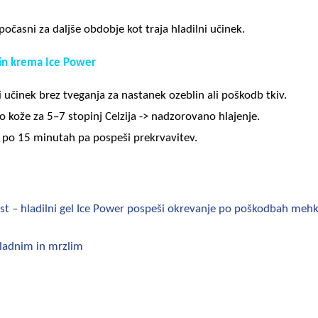
počasni za daljše obdobje kot traja hladilni učinek.
l in krema Ice Power
i učinek brez tveganja za nastanek ozeblin ali poškodb tkiv.
 kože za 5–7 stopinj Celzija -> nadzorovano hlajenje.
, po 15 minutah pa pospeši prekrvavitev.
t – hladilni gel Ice Power pospeši okrevanje po poškodbah mehki
hladnim in mrzlim