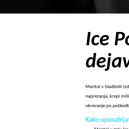
Ice P
deja
Mentol v hladilnih izd
naprezanja, krepi miši
okrevanje po poškodbi
Kako uporabljat