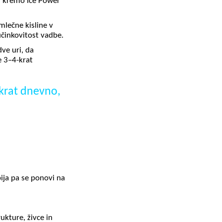
li kremo Ice Power
mlečne kisline v
činkovitost vadbe.
ve uri, da
e 3–4-krat
-krat dnevno,
ija pa se ponovi na
ukture, živce in