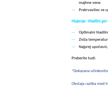
majhne vene.
Prekrvavitev se u
Hlajenje: Hladilni ge
Optimalni hladiln
Zniža temperaturo
Najprej upočasni
Preberite tudi:
*Dokazana učinkovitos
Obstaja razlika med 