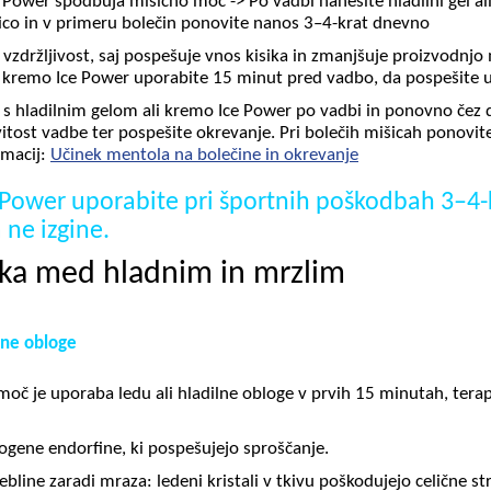
 Power spodbuja mišično moč -> Po vadbi nanesite hladilni gel a
šico in v primeru bolečin ponovite nanos 3–4-krat dnevno
 vzdržljivost, saj pospešuje vnos kisika in zmanjšuje proizvodnjo 
o kremo Ice Power uporabite 15 minut pred vadbo, da pospešite u
 s hladilnim gelom ali kremo Ice Power po vadbi in ponovno čez d
vitost vadbe ter pospešite okrevanje. Pri bolečih mišicah ponovit
rmacij:
Učinek mentola na bolečine in okrevanje
e Power uporabite pri športnih poškodbah 3–4
 ne izgine.
lika med hladnim in mrzlim
ilne obloge
oč je uporaba ledu ali hladilne obloge v prvih 15 minutah, terap
ogene endorfine, ki pospešujejo sproščanje.
bline zaradi mraza: ledeni kristali v tkivu poškodujejo celične str