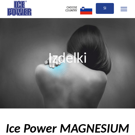
CHOOSE
SI
Toggle
COUNTRY
navigati
Izdelki
Ice Power MAGNESIUM