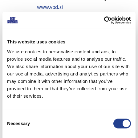
www.vpd.si
DOBAVLJIVO V
VSEH LEKARNAH
This website uses cookies
We use cookies to personalise content and ads, to
IN
provide social media features and to analyse our traffic.
SPECIALIZIRANIH
We also share information about your use of our site with
our social media, advertising and analytics partners who
TRGOVINAH
may combine it with other information that you’ve
provided to them or that they’ve collected from your use
of their services.
Izberite državo
Consent
Necessary
Selection