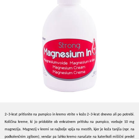
2–3-krat pritisnite na pumpico in kremo vtrite v kožo 2–3-krat dnevno ali po potrebi.
Količina kreme, ki jo pridobite ob enkratnem pritisku na pumpico, vsebuje 10 mg
magnezija. Magnezij v kremi se najbolje vpija na mestih, kjer je koža tanjša (npr. na
podkolenčnim zgibom), vendar pa lahko kremo nanašate na katerikoli mišični predel