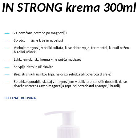
IN STRONG krema 300ml
Za povečane potrebe po magneziju
Sprošča mišične krče in napetost
Vsebuje magnezij v obliki sulfata, ki se dobro vpija, ter mentol, ki nudi nežen
hladilni učinek
Lahka emulzijska krema – ne pušča madežev
Se vpija hitro in učinkovito
Brez stranskih učinkov (npr. ne draži želodca ali povzroča diareje)
Se lahko uporablja skupaj z magnezijem v obliki prehranskih dopolnil, da se
doseže ustrezna raven magnezija (npr. pri nezadostni absorpciji hranil)
SPLETNA TRGOVINA