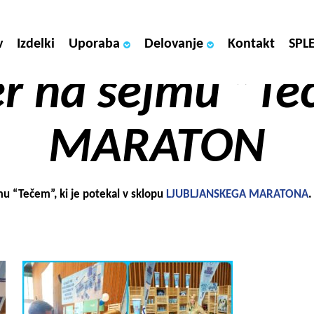
v
Izdelki
Uporaba
Delovanje
Kontakt
SPL
r na sejmu “Te
MARATON
jmu “Tečem”, ki je potekal v sklopu
LJUBLJANSKEGA MARATONA
.