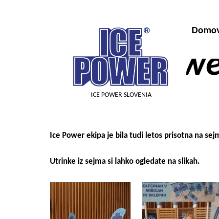
Domo
« Nazaj v arhiv
Ice Powe
ICE POWER SLOVENIA
Ice Power ekipa je bila tudi letos prisotna na se
Utrinke iz sejma si lahko ogledate na slikah.