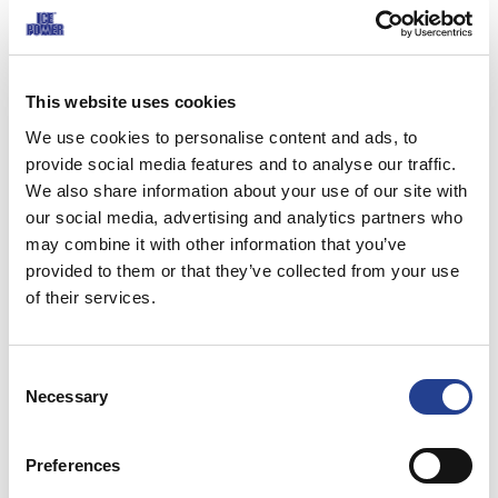
This website uses cookies
We use cookies to personalise content and ads, to
Oprócz właściwości smakowych i zapachowych mentol ma również
provide social media features and to analyse our traffic.
We also share information about your use of our site with
działanie chłodzące. Efekt chłodzenia jest wykorzystywany w różnych
our social media, advertising and analytics partners who
zimnych żelach, kremach, plastrach i spray’ach. Efekt chłodzenia jest
may combine it with other information that you’ve
również stosowany w słodyczach do odświeżania zarówno ust, jak i
provided to them or that they’ve collected from your use
oddechu.
of their services.
Mimo że był używany od czasów starożytnych, mechanizm działania
mentolu został wyjaśniony dopiero w 2002 roku. Efekt chłodzenia mentolu
Consent
jest przekazywany przez receptor TRPM8. TRPM8 aktywuje się w
Necessary
Selection
temperaturach, które nie powodują bólu; tj. w temperaturze tkanek 25 –
28 ° C. Mentol zwiększa temperaturę aktywacji. Oprócz działania
Preferences
chłodzącego, mentol posiada szereg efektów biologicznych, które są