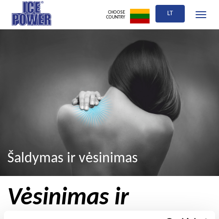
CHOOSE
LT
Toggle
COUNTRY
navigati
Šaldymas ir vėsinimas
Vėsinimas ir