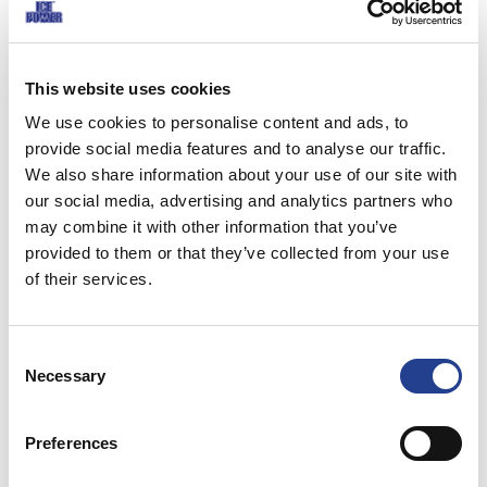
šaldymas – tai du
skirtingi poveikiai
This website uses cookies
We use cookies to personalise content and ads, to
provide social media features and to analyse our traffic.
Šaldymas: Ledas ir šaldomieji kompresai
We also share information about your use of our site with
Tradicinis pirmosios pagalbos būdas – pirmąsias 15 minučių naudoti ledą
our social media, advertising and analytics partners who
arba šaldomuosius kompresus kartojant gydymą kas 30–60 minučių
may combine it with other information that you’ve
Šaltis padeda išsiskirti endogeniniams hormonams – endorfinams, kurie
provided to them or that they’ve collected from your use
kelia malonius pojūčius.
Nušalimas arba šalčio sukelti audinių sužalojimai: ledo kristalai pažeidžia
of their services.
audinių ląstelių struktūrą, nervus ir smulkiąsias kraujagysles
Kraujotaka sulėtėja daug ilgesniam laikui, nei trunka vėsinamasis poveikis
Vėsinimas: „Ice Power Cold Gel“ šaldomasis gelis ir kremas
Consent
Necessary
Selection
Optimalus šaldomasis poveikis pasiekiamas be nušalimo ir audinių
pažeidimo rizikos
Sumažina odos temperatūrą 5–7 laipsniais Celsijaus -> laipsniškas
Preferences
(valdomas) vėsinimas
Pirmiausia sulėtina, o po 15 minučių pagreitina kraujotaką