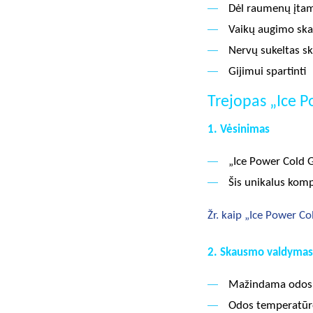
Dėl raumenų įtam
Vaikų augimo sk
Nervų sukeltas 
Gijimui spartinti
Trejopas „Ice 
1. Vėsinimas
„Ice Power Cold G
Šis unikalus kom
Žr. kaip „Ice Power C
2. Skausmo valdymas
Mažindama odos 
Odos temperatūro