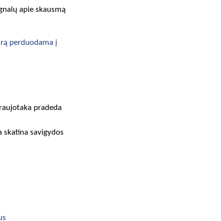
ignalų apie skausmą
tūrą perduodama į
kraujotaka pradeda
a skatina savigydos
us