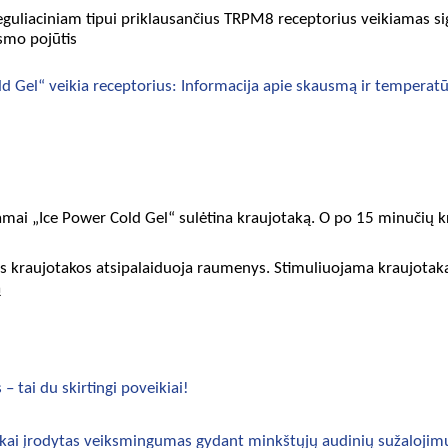
eguliaciniam tipui priklausančius TRPM8 receptorius veikiamas s
smo pojūtis
old Gel“ veikia receptorius: Informacija apie skausmą ir tempera
mai „Ice Power Cold Gel“ sulėtina kraujotaką. O po 15 minučių 
os kraujotakos atsipalaiduoja raumenys. Stimuliuojama kraujotak
ą
– tai du skirtingi poveikiai!
škai įrodytas veiksmingumas gydant minkštųjų audinių sužalojim