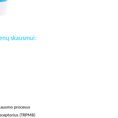
menų skausmui:
skausmo procesus
receptorius (TRPM8)