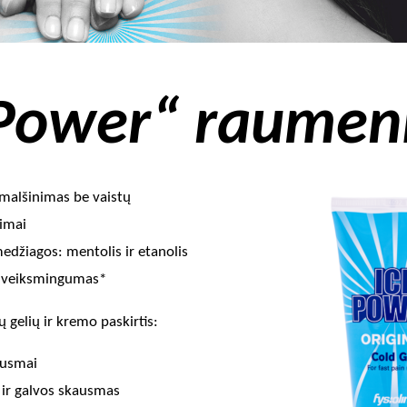
 Power“ raumen
malšinimas be vaistų
eimai
edžiagos: mentolis ir etanolis
as veiksmingumas*
 gelių ir kremo paskirtis:
ausmai
ir galvos skausmas