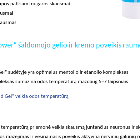
pos patiriami nugaros skausmai
ausmai
skausmas
Power“ šaldomojo gelio ir kremo poveikis rau
el“ sudėtyje yra optimalus mentolio ir etanolio kompleksas
pleksas sumažina odos temperatūrą maždaug 5–7 laipsniais
old Gel“ veikia odos temperatūrą
temperatūrą priemonė veikia skausmą juntančius neuronus ir 
s mažėjimas ir vėsinamasis poveikis aktyvina nervinių galūnių 