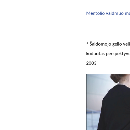
Mentolio vaidmuo ma
* Šaldomojo gelio vei
koduotas perspektyvus
2003