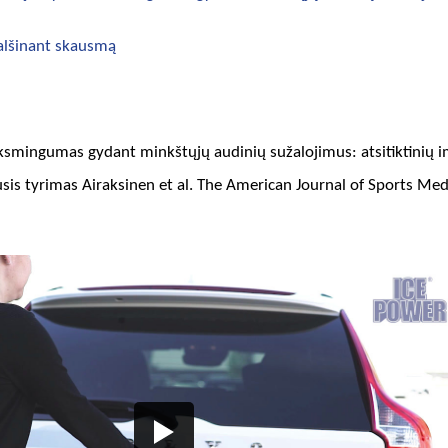
lšinant skausmą
ksmingumas gydant minkštųjų audinių sužalojimus: atsitiktinių i
is tyrimas Airaksinen et al. The American Journal of Sports Medici