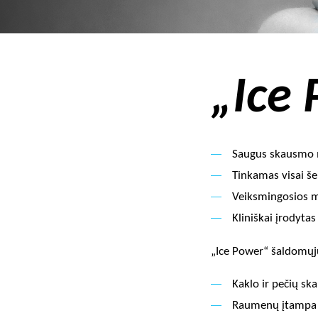
„Ice
Saugus skausmo 
Tinkamas visai š
Veiksmingosios m
Kliniškai įrodyt
„Ice Power“ šaldomųjų
Kaklo ir pečių sk
Raumenų įtampa 