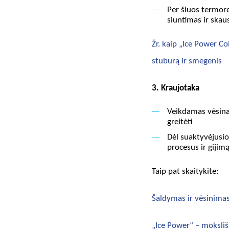
Per šiuos termor
siuntimas ir skau
Žr. kaip „Ice Power C
stuburą ir smegenis
3. Kraujotaka
Veikdamas vėsina
greitėti
Dėl suaktyvėjusi
procesus ir gijim
Taip pat skaitykite:
Šaldymas ir vėsinimas 
„Ice Power“ – moksli