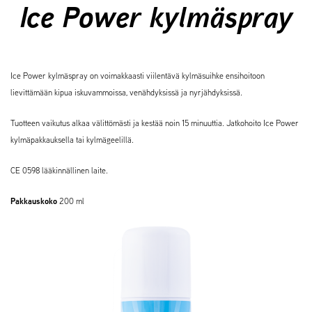
Ice Power kylmäspray
Ice Power kylmäspray on voimakkaasti viilentävä kylmäsuihke ensihoitoon
lievittämään kipua iskuvammoissa, venähdyksissä ja nyrjähdyksissä.
Tuotteen vaikutus alkaa välittömästi ja kestää noin 15 minuuttia. Jatkohoito Ice Power
kylmäpakkauksella tai kylmägeelillä.
CE 0598 lääkinnällinen laite.
Pakkauskoko
200 ml