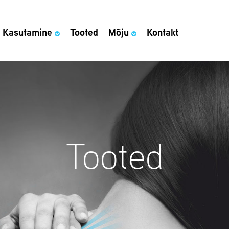
Kasutamine
Tooted
Mõju
Kontakt
Tooted