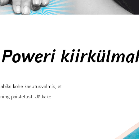
 Poweri kiirkülma
aabiks kohe kasutusvalmis, et
 ning paistetust. Jätkake