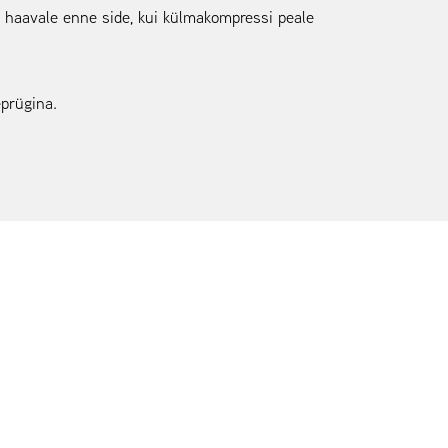
e haavale enne side, kui külmakompressi peale
eprügina.