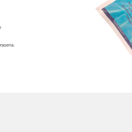
e
ärasena.