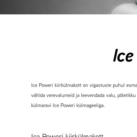
Ice
Ice Poweri kiirkülmakott on vigastuste puhul esm
vältida verevalumeid ja leevendada valu, põletikku
külmaravi Ice Poweri külmageeliga.
Ice Poweri kiirkülmakott