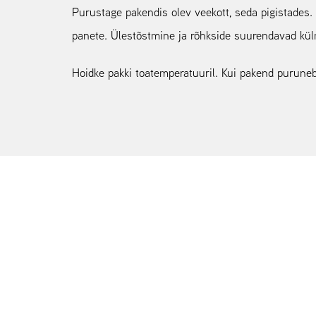
Purustage pakendis olev veekott, seda pigistades.
panete. Ülestõstmine ja rõhkside suurendavad kül
Hoidke pakki toatemperatuuril. Kui pakend puruneb,