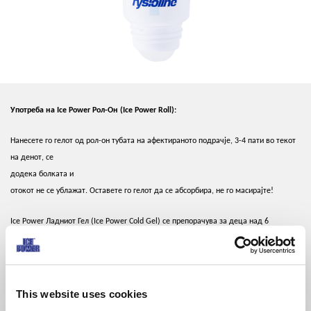
Употреба на Ice Power Рол-Он (Ice Power Roll):
Нанесете го гелот од рол-он тубата на афектираното подрачје,
3-4 пати во текот
на денот, се
додека болката и
отокот не се ублажат. Оставете го гелот да се абсорбира, не го масирајте!
Ice Power Ладниот Гел (Ice Power Cold Gel) се препорачува за деца над 6
годишна возраст. За деца над 2 години возраст, соодветна препорака е Ice
Power Ладната Крема (Ice Power Cold Creme). Ice Power Ладниот Гел (Ice Power
Cold Gel) може да се употребува и за време на бременост и доење, како и во
комбинација со антикоагуланси. Да се избегнува контакт со очите, мукозните
This website uses cookies
мембрани (слузокожа) и отворени рани.