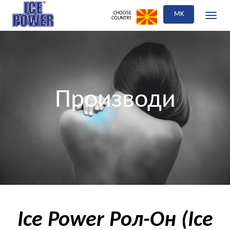
CHOOSE
MK
Toggle
COUNTRY
navigati
Производи
Ice Power Рол-Он (Ice