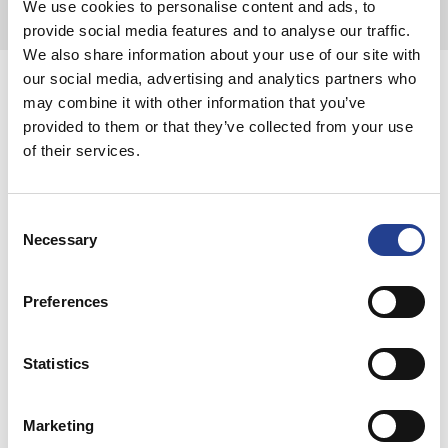
We use cookies to personalise content and ads, to
provide social media features and to analyse our traffic.
We also share information about your use of our site with
our social media, advertising and analytics partners who
Каде да купите
may combine it with other information that you’ve
provided to them or that they’ve collected from your use
of their services.
Consent
Necessary
Selection
Изберете ја Вашата држава
Preferences
Statistics
Related products
Marketing