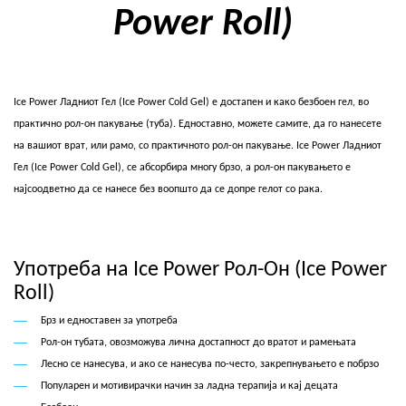
Power Roll)
Ice Power Ладниот Гел (Ice Power Cold Gel) е достапен и како безбоен гел, во
практично рол-он пакување (туба). Едноставно, можете самите, да го нанесете
на вашиот врат, или рамо, со практичното рол-он пакување. Ice Power Ладниот
Гел (Ice Power Cold Gel), се абсорбира многу брзо, а рол-он пакувањето е
најсоодветно да се нанесе без воопшто да се допре гелот со рака.
Употреба на Ice Power Рол-Он (Ice Power
Roll)
Брз и едноставен за употреба
Рол-он тубата, овозможува лична достапност до вратот и рамењата
Лесно се нанесува, и ако се нанесува по-често, закрепнувањето е побрзо
Популарен и мотивирачки начин за ладна терапија и кај децата