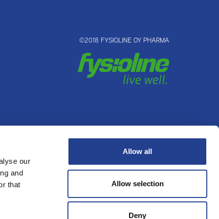
©2018 FYSIOLINE OY PHARMA
irkung
Kontakt
Allow all
alyse our
ing and
Allow selection
r that
Deny