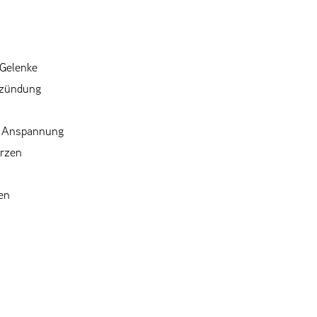
 Gelenke
tzündung
r Anspannung
erzen
en