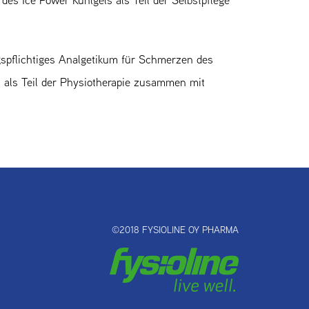
 Ice Power Kühlgels als Teil der Selbstpflege
ngspflichtiges Analgetikum für Schmerzen des
als Teil der Physiotherapie zusammen mit
©2018 FYSIOLINE OY PHARMA