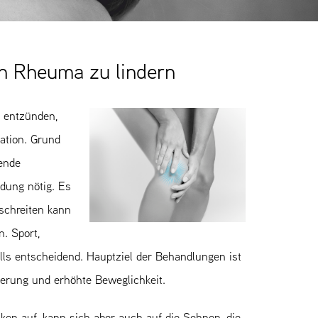
on Rheuma zu lindern
 entzünden,
ation. Grund
ende
dung nötig. Es
tschreiten kann
. Sport,
ls entscheidend. Hauptziel der Behandlungen ist
erung und erhöhte Beweglichkeit.
ken auf, kann sich aber auch auf die Sehnen, die