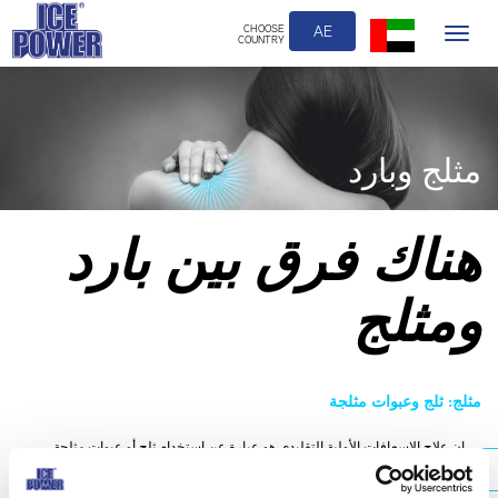
CHOOSE
AE
Toggle
COUNTRY
navigation
مثلج وبارد
هناك فرق بين بارد
ومثلج
مثلج: ثلج وعبوات مثلجة
إن علاج الاسعافات الأولية التقليدي هو عبارة عن استخدام ثلج أو عبوات مثلجة
للـ15 دقيقة الأولى وتكرار العلاج كل 30-60 دقيقة.
تصدر العبوات المثلجة إندورفينات ذاتية تولد إحساس بالارتياح