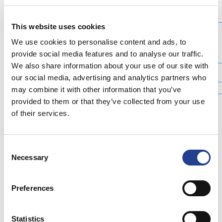
تدمير الأنسجة/لسعات الصقيع التي يسببها البرد: تدمر بلورات الثلج في
الأنسجة هياكل الخلايا والأعصاب والأوردة الصغيرة
تباطأت الدورة الدموية لفترة أطول بكثير من فترة استمرار تأثير التبريد
This website uses cookies
بارد: ايس باور جل وكريم بارد
We use cookies to personalise content and ads, to
provide social media features and to analyse our traffic.
يتحقق التأثير المنعش الأمثل دون التعرض لخطورة لسعات الصقيع أو تدمير
We also share information about your use of our site with
الأنسجة
our social media, advertising and analytics partners who
يخفض درجة حرارة الجلد 5-7 درجات مئوية -> تبريد مضبوط
may combine it with other information that you’ve
أولاً تتباطأ سرعة الدورة الدموية ثم تزيد بعد 15 دقيقة
provided to them or that they’ve collected from your use
تحقق تأثير التبريد الأمثل مع استخدام جل ايس باور البارد
of their services.
Consent
Necessary
Selection
Preferences
Statistics