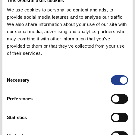
This website uses cookies
تبين عدة دراسات تصوير حراري أن جل ايس باور البارد يخفض درجة
We use cookies to personalise content and ads, to
حرارة الجلد من 5 إلى 7 درجات سليزيوس. تأثير التبريد البدني للمنثول
provide social media features and to analyse our traffic.
والإيثانول أطول من تأثير علاج نزلات البرد التقليدي، لذلك أصبح تخفيف
We also share information about your use of our site with
الألم أكثر فاعلية.
our social media, advertising and analytics partners who
may combine it with other information that you’ve
provided to them or that they’ve collected from your use
of their services.
Consent
Necessary
Selection
Preferences
نبذة: المعهد العالمي للألم 4-6-2-2012:”” تم التحقق من آثار الجل البارد
Statistics
عن طريق أجهزة الاستشعار الحرارية للجلد والتصوير الحراري الديناميكي
المتزامن””، إيراكسينين أو. إيه آل.