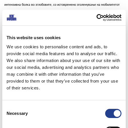
интензивна болка во зглобовите, со истовремено зголемување на мобилитетот
(подвижноста) на зглобовите.
Пакување:
60 g
Повеќе информации:
This website uses cookies
We use cookies to personalise content and ads, to
* Ефектот на површинската (тополикална) колд-гел формула во терапија на
provide social media features and to analyse our traffic.
остеоартритис на зглобовите на раката.
We also share information about your use of our site with
our social media, advertising and analytics partners who
Ментол, за отстранување на болката
may combine it with other information that you’ve
provided to them or that they’ve collected from your use
of their services.
Consent
Necessary
Selection