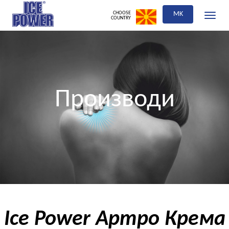
CHOOSE
MK
Toggle
COUNTRY
navigati
Производи
Ice Power Артро Крема