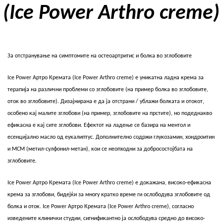
(Ice Power Arthro creme)
За отстранување на симптомите на остеоартритис и болка во зглобовите
Ice Power Артро Кремата (Ice Power Arthro creme) е уникатна ладна крема за
терапија на различни проблеми со зглобовите (на пример болка во зглобовите,
оток во зглобовите). Дизајнирана е да ја отстрани / ублажи болката и отокот,
особено кај малите зглобови (на пример, зглобовите на прстите), но подеднакво
ефикасна е кај сите зглобови. Ефектот на ладење се базира на ментол и
есенцијално масло од еукалиптус. Дополнително содржи глукозамин, хондроитин
и МСМ (метил-сулфонил-метан), кои се неопходни за добросостојбата на
зглобовите.
Ice Power Артро Кремата (Ice Power Arthro creme) е докажана, високо-ефикасна
крема за зглобови, бидејќи за многу кратко време ги ослободува зглобовите од
болка и оток. Ice Power Артро Кремата (Ice Power Arthro creme), согласно
изведените клинички студии, сигнификантно ја ослободува средно до високо-