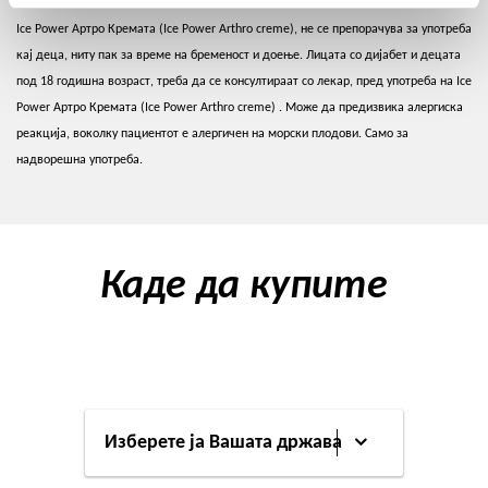
Ice Power Артро Кремата (Ice Power Arthro creme), не се препорачува за употреба
кај деца, ниту пак за време на бременост и доење. Лицата со дијабет и децата
под 18 годишна возраст, треба да се консултираат со лекар, пред употреба на Ice
Power Артро Кремата (Ice Power Arthro creme) . Може да предизвика алергиска
реакција, воколку пациентот е алергичен на морски плодови. Само за
надворешна употреба.
Каде да купите
Изберете ја Вашата држава