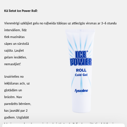
Kā lietot Ice Power Roll:
Vienmērīgi uzklājiet gelu no ruļļveida tūbiņas uz attiecīgās
virsmas ar 3–6 stundu
intervāliem, līdz
tiek mazinātas
sāpes un sūrstošā
sajūta. Ļaujiet
gelam iesūkties,
nemasējiet!
Izvairieties no
iekļūšanas acīs, uz
gļotādām un
brūcēm. Nav
paredzēts bērniem,
kas jaunāki par 2
gadiem. Uzglabāt
bērniem neredzamā un nepieejamā vietā. Ja pēc 7 dienām nejūtaties labāk vai