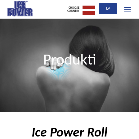
CHOOSE
LV
Toggle
COUNTRY
navigati
Produkti
Ice Power Roll