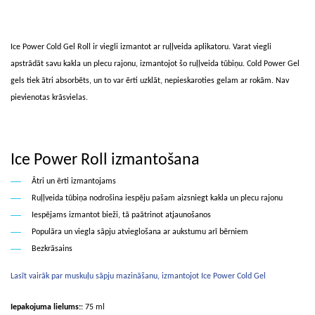
Ice Power Cold Gel Roll ir viegli izmantot ar ruļļveida aplikatoru. Varat viegli
apstrādāt savu kakla un plecu rajonu, izmantojot šo ruļļveida tūbiņu. Cold Power Gel
gels tiek ātri absorbēts, un to var ērti uzklāt, nepieskaroties gelam ar rokām. Nav
pievienotas krāsvielas.
Ice Power Roll izmantošana
Ātri un ērti izmantojams
Ruļļveida tūbiņa nodrošina iespēju pašam aizsniegt kakla un plecu rajonu
Iespējams izmantot bieži, tā paātrinot atjaunošanos
Populāra un viegla sāpju atvieglošana ar aukstumu arī bērniem
Bezkrāsains
Lasīt vairāk par muskuļu sāpju mazināšanu, izmantojot Ice Power Cold Gel
Iepakojuma lielums:
: 75 ml