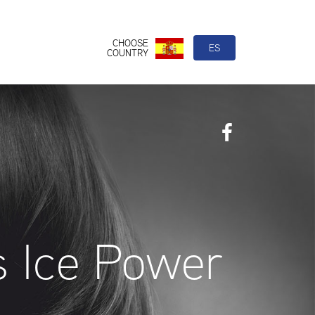
CHOOSE
ES
COUNTRY
s Ice Power