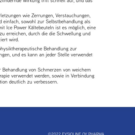
lindernde Wirkung tritt schnell auf, und das
rletzungen wie Zerrungen, Verstauchungen,
nd einfach, sowohl zur Selbstbehandlung als
it Ice Power Kältebeuteln ist es möglich, eine
u erreichen, durch die die Schwellung und
ert wird.
e physiktherapeutische Behandlung zur
ngen, und es kann an jeder Stelle verwendet
e zur Behandlung von Schmerzen von weichem
rapie verwendet werden, sowie in Verbindung
tion deutlich zu verbessern.
©2022 FYSIOLINE OY PHARMA