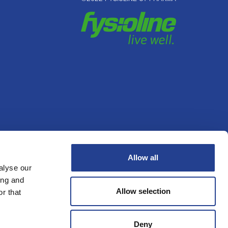
irkung
Kontakt
Allow all
alyse our
ing and
Allow selection
r that
Deny