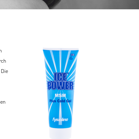
n
rch
 Die
ten