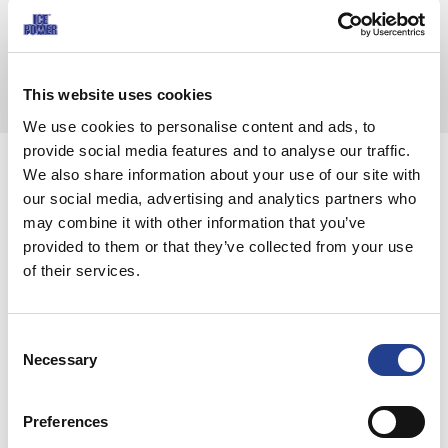
Δεν συνιστάται η χρήση του κατά τη διάρκεια της εγκυμοσύνης ή του
θηλασμού, επειδή το προϊόν δεν έχει υποβληθεί σε κλινικές δοκιμές σε
έγκυες γυναίκες. Σε αυτές τις περιπτώσεις, η έναρξη της χρήσης θα πρέπει
να βασίζεται σε ατομική αξιολόγηση από επαγγελματία υγείας.
This website uses cookies
We use cookies to personalise content and ads, to
provide social media features and to analyse our traffic.
Σημεία πώλησης
We also share information about your use of our site with
our social media, advertising and analytics partners who
may combine it with other information that you’ve
provided to them or that they’ve collected from your use
of their services.
Θα βρείτε την ολοκληρωμένη σειρά προϊόντων
Ice Power σε όλα τα φαρμακεία παγκύπρια.
Consent
Necessary
Επιλέξτε τη χώρα σας
Selection
Preferences