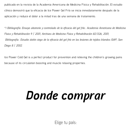
publicado en la revista de la Academia Americana de Medicina Física y Rehabilitación. El estudio
clínico demostró que la eficacia de Ice Power Gel Frío se inicia inmediatamente después de la
aplicación y reduce el dolor a la mitad tras de una semana de tratamiento.
*) Bibliografía: Ensayo aleatorio y controlado de la eficacia del gel frío:. Academia Americana de Medicina
Física y Rehabilitación 9 / 2001, Archivos de Medicina Física y Rehabilitación 82:1326, 2001;
Bibliografía:. Estudio doble ciego de la eficacia del gel frío en las lesiones de tejidos blandos ISAP, San
Diego 8 / 2002.
Ice Power Cold Gel is a perfect product for prevention and relieving the children’s growing pains
because of its circulation boosting and muscle relaxing properties.
Donde comprar
Elige tu país: