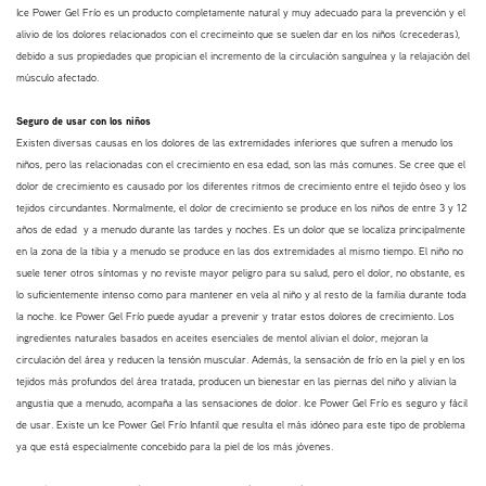
Ice Power Gel Frío es un producto completamente natural y muy adecuado para la prevención y el
alivio de los dolores relacionados con el crecimeinto que se suelen dar en los niños (crecederas),
debido a sus propiedades que propician el incremento de la circulación sanguínea y la relajación del
músculo afectado.
Seguro de usar con los niños
Existen diversas causas en los dolores de las extremidades inferiores que sufren a menudo los
niños, pero las relacionadas con el crecimiento en esa edad, son las más comunes. Se cree que el
dolor de crecimiento es causado por los diferentes ritmos de crecimiento entre el tejido óseo y los
tejidos circundantes. Normalmente, el dolor de crecimiento se produce en los niños de entre 3 y 12
años de edad y a menudo durante las tardes y noches. Es un dolor que se localiza principalmente
en la zona de la tibia y a menudo se produce en las dos extremidades al mismo tiempo. El niño no
suele tener otros síntomas y no reviste mayor peligro para su salud, pero el dolor, no obstante, es
lo suficientemente intenso como para mantener en vela al niño y al resto de la familia durante toda
la noche. Ice Power Gel Frío puede ayudar a prevenir y tratar estos dolores de crecimiento. Los
ingredientes naturales basados en aceites esenciales de mentol alivian el dolor, mejoran la
circulación del área y reducen la tensión muscular. Además, la sensación de frío en la piel y en los
tejidos más profundos del área tratada, producen un bienestar en las piernas del niño y alivian la
angustia que a menudo, acompaña a las sensaciones de dolor. Ice Power Gel Frío es seguro y fácil
de usar. Existe un Ice Power Gel Frío Infantil que resulta el más idóneo para este tipo de problema
ya que está especialmente concebido para la piel de los más jóvenes.