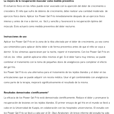
La mejora de la recuperación muscular como medida preventiva
El esfuerzo físico en los niños puede estar asociado con la aparición del dolor de crecimiento o
crecedera. El niño que sufre de dolores de crecimiento, debe realizar una cantidad moderada de
ejercicio físico diario. Aplicar Ice Power Gel Frío inmediatamente después de un ejercicio físico
intenso y antes de irse a dormir, es fácil y sencillo y favorecerá la recuperación óptima del
músculo. Esto actuará como medida preventiva del dolor nocturno.
Instrucciones de uso
Aplicar Ice Power Gel Frío en la zona de la tibia afectada por el dolor de crecimiento, ya sea como
uso sintomático para aplacar dicho dolor o de forma preventiva antes de que el niño se vaya a
dormir. Si los síntomas apareciesen por la noche, repetir el tratamiento. Con Ice Power Gel Frío en
roll-on, los niños podrán aplicarse ellos mismos el gel. Si el dolor fuera muy intenso, se puede
combinar el tratamiento con la toma de pequeñas dosis de analgésicos para completar el efecto
del gel frío.
Ice Power Gel Frío es una alternativa para el tratamiento de los tejidos blandos y el dolor en las
articulaciones que se puede adquirir sin receta médica. Usar el gel combinándolo con analgésicos
como parte de la terapia, mejorará significativamente el resultado de la misma.
Resultados demostrados científicamente*
La eficacia de Ice Power Gel Frío está demostrada científicamente. Reduce el dolor y promueve la
recuperación de lesiones en los tejidos blandos. El primer ensayo de gel frío en el mundo se llevó a
cabo en la Universidad de Kuopio, en colaboración con los hospitales universitarios. El estudio con
Ice Power Gel Frío se llevó a cabo por el Dr. Olavi Airaksinen. Un breve informe del estudio ha sido