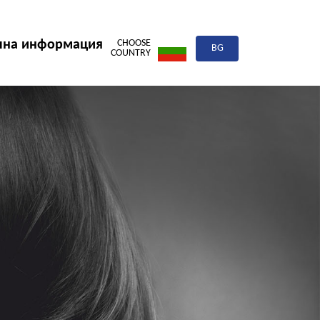
лна информация
CHOOSE
BG
COUNTRY