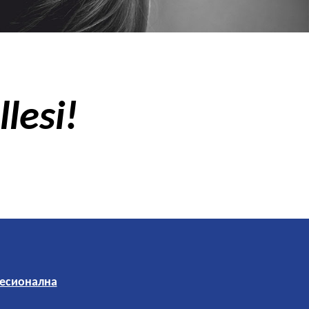
lesi!
есионална